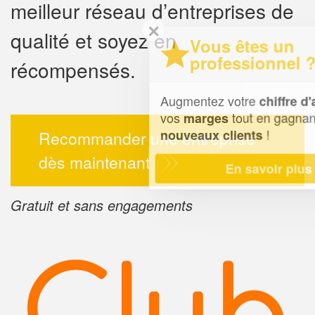
meilleur réseau d’entreprises de
✕
qualité et soyez en
Vous êtes un
professionnel ?
récompensés.
Augmentez votre
et
chiffre d'affaires
vos
tout en gagnant de
marges
!
nouveaux clients
Recommander une entreprise
dès maintenant
En savoir plus
Gratuit et sans engagements