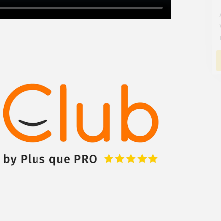
Augmentez votre
et
chiffre d'affaires
vos
tout en gagnant de
marges
!
nouveaux clients
En savoir plus