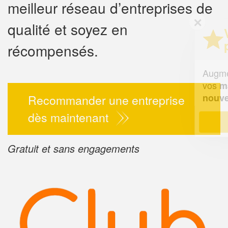
meilleur réseau d’entreprises de
✕
qualité et soyez en
Vous êtes un
professionnel ?
récompensés.
Augmentez votre
chiffre d'af
vos
tout en gagnant 
marges
!
nouveaux clients
Recommander une entreprise
dès maintenant
En savoir plus
Gratuit et sans engagements