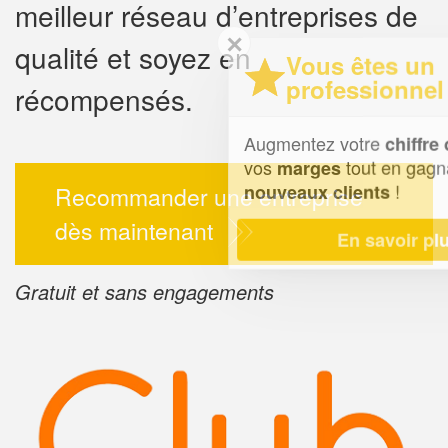
meilleur réseau d’entreprises de
✕
qualité et soyez en
Vous êtes un
professionnel ?
récompensés.
Augmentez votre
et
chiffre d'affaires
vos
tout en gagnant de
marges
!
nouveaux clients
Recommander une entreprise
dès maintenant
En savoir plus
Gratuit et sans engagements