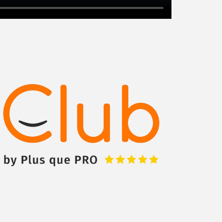
Augmentez votre
et
chiffre d'affaires
vos
tout en gagnant de
marges
!
nouveaux clients
En savoir plus