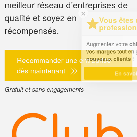
meilleur réseau d’entreprises de
✕
qualité et soyez en
Vous êtes un
professionnel ?
récompensés.
Augmentez votre
e
chiffre d'affaires
vos
tout en gagnant de
marges
!
nouveaux clients
Recommander une entreprise
dès maintenant
En savoir plus
Gratuit et sans engagements