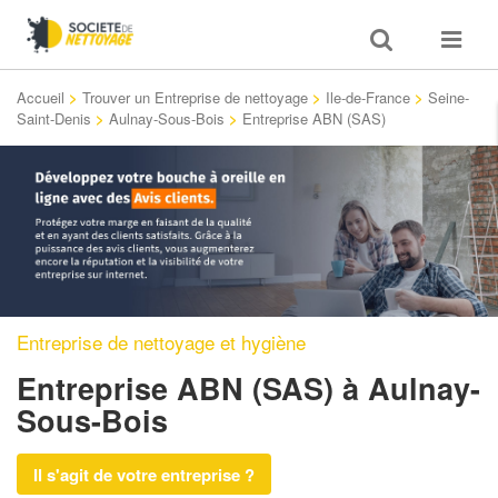
Toggle
Toggle
search
navigat
Accueil
>
Trouver un Entreprise de nettoyage
>
Ile-de-France
>
Seine-
Saint-Denis
>
Aulnay-Sous-Bois
>
Entreprise ABN (SAS)
Entreprise de nettoyage et hygiène
Entreprise ABN (SAS)
à Aulnay-
Sous-Bois
Il s'agit de votre entreprise ?