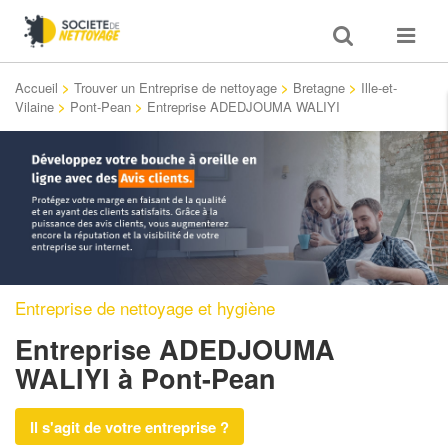
Toggle
Toggle
search
navigat
Accueil
>
Trouver un Entreprise de nettoyage
>
Bretagne
>
Ille-et-
Vilaine
>
Pont-Pean
>
Entreprise ADEDJOUMA WALIYI
Entreprise de nettoyage et hygiène
Entreprise ADEDJOUMA
WALIYI
à Pont-Pean
Il s'agit de votre entreprise ?