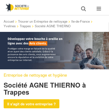
Toggle
Toggle
search
navigat
Accueil
>
Trouver un Entreprise de nettoyage
>
Ile-de-France
>
Yvelines
>
Trappes
>
Société AGNE THIERNO
Entreprise de nettoyage et hygiène
Société AGNE THIERNO
à
Trappes
Il s'agit de votre entreprise ?