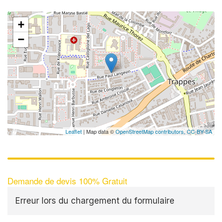
+
−
✕
Au
vo
no
Leaflet
| Map data ©
OpenStreetMap contributors,
CC-BY-SA
Demande de devis 100% Gratuit
Erreur lors du chargement du formulaire