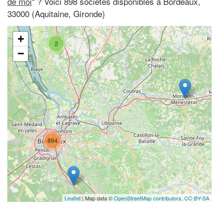
de moi
" ? Voici 898 sociétés disponibles à Bordeaux,
33000 (Aquitaine, Gironde)
+
2
−
894
Leaflet
| Map data ©
OpenStreetMap contributors,
CC-BY-SA