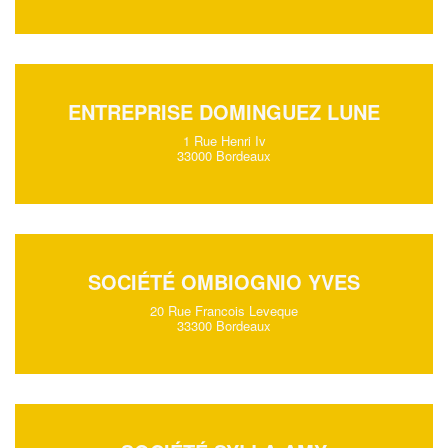
ENTREPRISE DOMINGUEZ LUNE
1 Rue Henri Iv
33000 Bordeaux
SOCIÉTÉ OMBIOGNIO YVES
20 Rue Francois Leveque
33300 Bordeaux