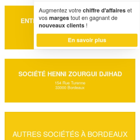
Augmentez votre
et
chiffre d'affaires
vos
tout en gagnant de
marges
ENTREPRISE CLEAN PERF (SAS)
!
nouveaux clients
21 Rue Blanqui
33300 Bordeaux
En savoir plus
SOCIÉTÉ HENNI ZOURGUI DJIHAD
154 Rue Turenne
33000 Bordeaux
AUTRES SOCIÉTÉS À BORDEAUX