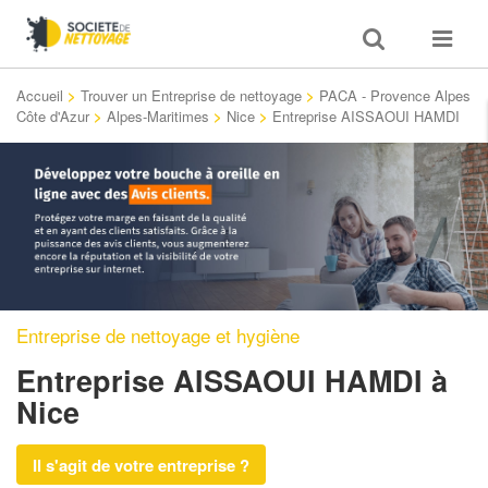
Toggle
Toggle
search
navigat
Accueil
>
Trouver un Entreprise de nettoyage
>
PACA - Provence Alpes
Côte d'Azur
>
Alpes-Maritimes
>
Nice
>
Entreprise AISSAOUI HAMDI
Entreprise de nettoyage et hygiène
Entreprise AISSAOUI HAMDI
à
Nice
Il s'agit de votre entreprise ?