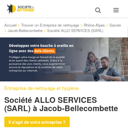
Toggle
Toggle
search
navigat
Accueil
>
Trouver un Entreprise de nettoyage
>
Rhône-Alpes
>
Savoie
>
Jacob-Bellecombette
>
Société ALLO SERVICES (SARL)
Entreprise de nettoyage et hygiène
Société ALLO SERVICES
(SARL)
à Jacob-Bellecombette
Il s'agit de votre entreprise ?