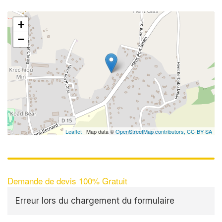
+
−
✕
Leaflet
| Map data ©
OpenStreetMap contributors,
CC-BY-SA
Demande de devis 100% Gratuit
Erreur lors du chargement du formulaire