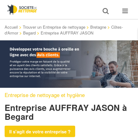
Toggle
Toggle
search
navigat
Accueil
>
Trouver un Entreprise de nettoyage
>
Bretagne
>
Côtes-
d'Armor
>
Begard
>
Entreprise AUFFRAY JASON
Entreprise de nettoyage et hygiène
Entreprise AUFFRAY JASON
à
Begard
Il s'agit de votre entreprise ?