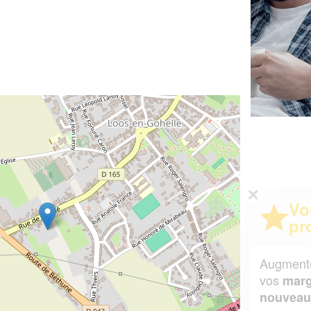
✕
Vous êtes un
professionnel ?
Augmentez votre
et
chiffre d'affaires
vos
tout en gagnant de
marges
!
nouveaux clients