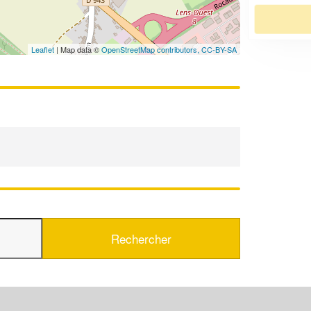
En savoir plus
Leaflet
| Map data ©
OpenStreetMap contributors,
CC-BY-SA