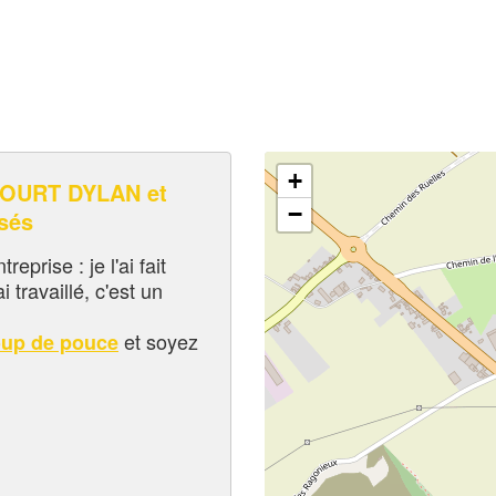
+
OURT DYLAN et
−
sés
eprise : je l'ai fait
i travaillé, c'est un
et soyez
oup de pouce