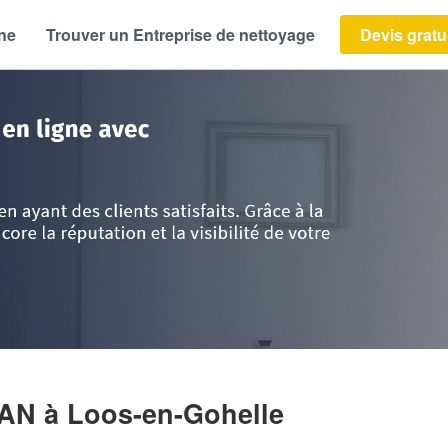
ène
Trouver un Entreprise de nettoyage
Devis gratu
e-Calais
>
Pas-de-Calais
>
Loos-en-Gohelle
>
Entreprise BECOURT DYLAN
LAN
à Loos-en-Gohelle