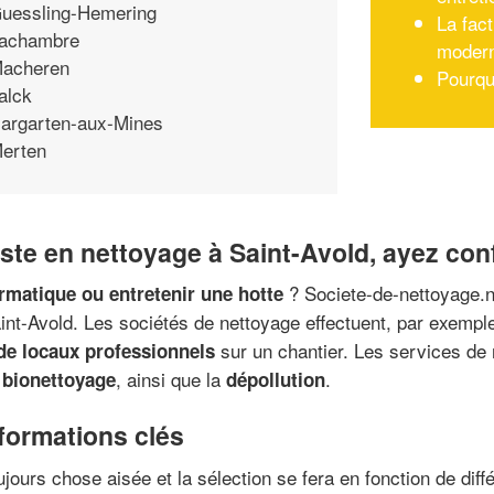
uessling-Hemering
La fact
achambre
modern
acheren
Pourquo
alck
argarten-aux-Mines
erten
liste en nettoyage à Saint-Avold, ayez co
? Societe-de-nettoyage.n
ormatique ou entretenir une hotte
int-Avold. Les sociétés de nettoyage effectuent, par exemple,
sur un chantier. Les services de
 de locaux professionnels
e
, ainsi que la
.
bionettoyage
dépollution
nformations clés
ujours chose aisée et la sélection se fera en fonction de diff