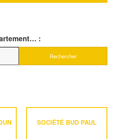
partement… :
OUN
SOCIÉTÉ BUD PAUL