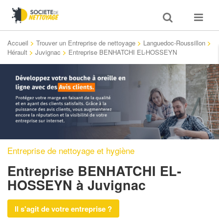
Toggle
Toggle
search
navigat
Accueil
>
Trouver un Entreprise de nettoyage
>
Languedoc-Roussillon
>
Hérault
>
Juvignac
>
Entreprise BENHATCHI EL-HOSSEYN
Entreprise de nettoyage et hygiène
Entreprise BENHATCHI EL-
HOSSEYN
à Juvignac
Il s'agit de votre entreprise ?