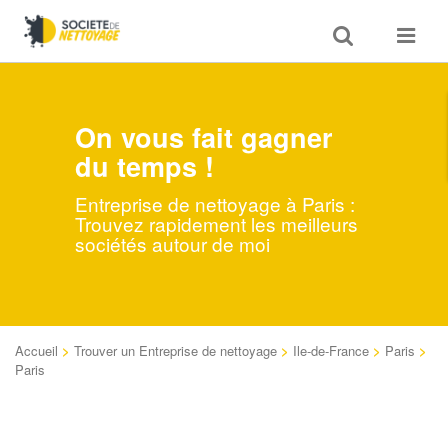
Toggle
Toggle
search
navigat
On vous fait gagner
du temps !
Entreprise de nettoyage à Paris :
Trouvez rapidement les meilleurs
sociétés autour de moi
Accueil
>
Trouver un Entreprise de nettoyage
>
Ile-de-France
>
Paris
>
Paris