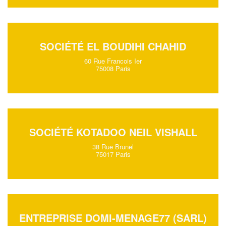
SOCIÉTÉ EL BOUDIHI CHAHID
60 Rue Francois Ier
75008 Paris
SOCIÉTÉ KOTADOO NEIL VISHALL
38 Rue Brunel
75017 Paris
ENTREPRISE DOMI-MENAGE77 (SARL)