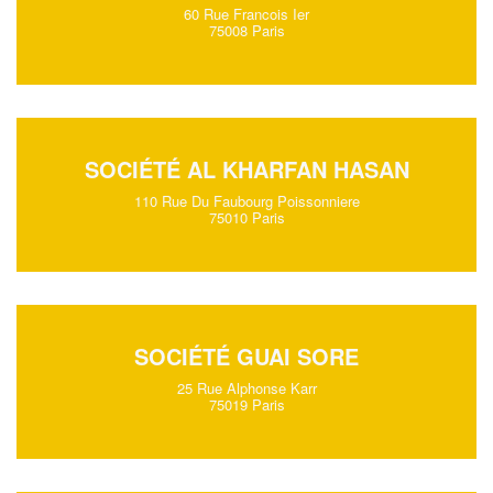
60 Rue Francois Ier
75008 Paris
SOCIÉTÉ AL KHARFAN HASAN
110 Rue Du Faubourg Poissonniere
75010 Paris
SOCIÉTÉ GUAI SORE
25 Rue Alphonse Karr
75019 Paris