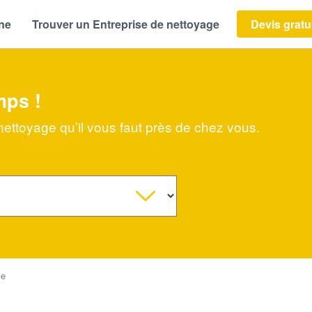
ène
Trouver un Entreprise de nettoyage
Devis gratu
mps !
 nettoyage qu’il vous faut près de chez vous.
ce