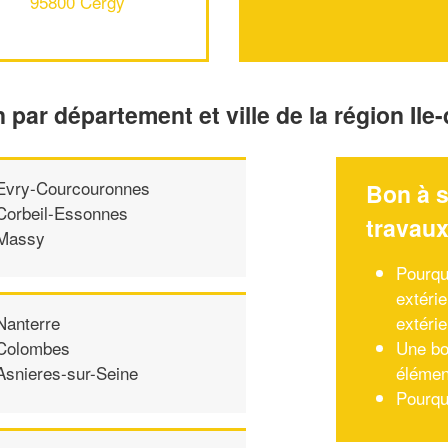
95800 Cergy
n par département et ville de la région Ile
Evry-Courcouronnes
Bon à s
Corbeil-Essonnes
travau
Massy
Pourqu
extérie
extéri
Nanterre
Une bo
Colombes
élément
Asnieres-sur-Seine
Pourquo