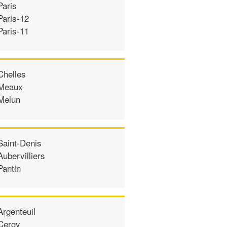
Paris
Paris-12
Paris-11
Chelles
Meaux
Melun
Saint-Denis
Aubervilliers
Pantin
Argenteuil
Cergy