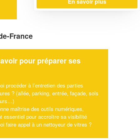
En savoir plus
-de-France
avoir pour préparer ses
x
oi procéder à l’entretien des parties
ures ? (allée, parking, entrée, façade, sols
eurs…)
nne maîtrise des outils numériques,
 essentiel pour accroître sa visibilité
i faire appel à un nettoyeur de vitres ?