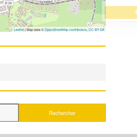
En savoir plus
Leaflet
| Map data ©
OpenStreetMap contributors,
CC-BY-SA