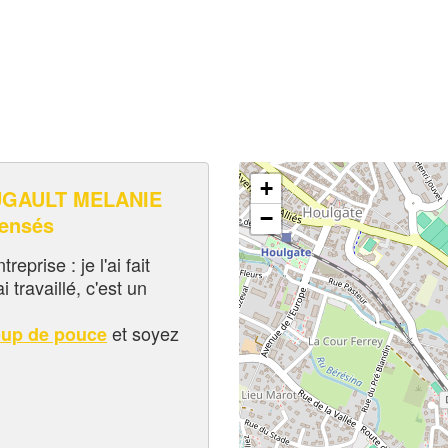
+
GAULT MELANIE
−
pensés
eprise : je l'ai fait
i travaillé, c'est un
et soyez
oup de pouce