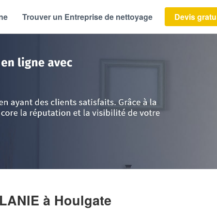
ène
Trouver un Entreprise de nettoyage
Devis gratu
mandie
>
Calvados
>
Houlgate
>
Entreprise BOUGAULT MELANIE
ELANIE
à Houlgate