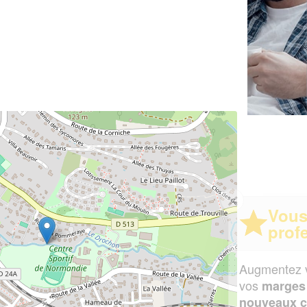
✕
Vous êtes un
professionnel ?
Augmentez votre
et
chiffre d'affaires
vos
tout en gagnant de
marges
!
nouveaux clients