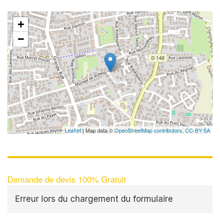
+
−
✕
Vous
prof
Augmentez 
vos
marges
nouveaux c
Leaflet
| Map data ©
OpenStreetMap contributors,
CC-BY-SA
Demande de devis 100% Gratuit
Erreur lors du chargement du formulaire