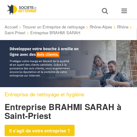
Toggle
Toggle
search
navigat
Accueil
>
Trouver un Entreprise de nettoyage
>
Rhône-Alpes
>
Rhône
>
Saint-Priest
>
Entreprise BRAHMI SARAH
Entreprise de nettoyage et hygiène
Entreprise BRAHMI SARAH
à
Saint-Priest
Il s'agit de votre entreprise ?