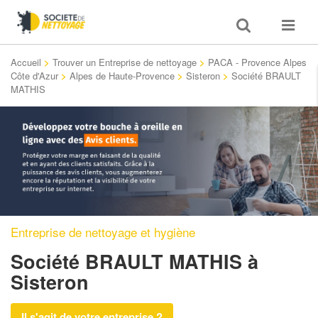
Toggle
Toggle
search
navigat
Accueil
>
Trouver un Entreprise de nettoyage
>
PACA - Provence Alpes
Côte d'Azur
>
Alpes de Haute-Provence
>
Sisteron
>
Société BRAULT
MATHIS
Entreprise de nettoyage et hygiène
Société BRAULT MATHIS
à
Sisteron
Il s'agit de votre entreprise ?