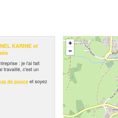
+
NEL KARINE et
−
sés
eprise : je l'ai fait
i travaillé, c'est un
et soyez
oup de pouce