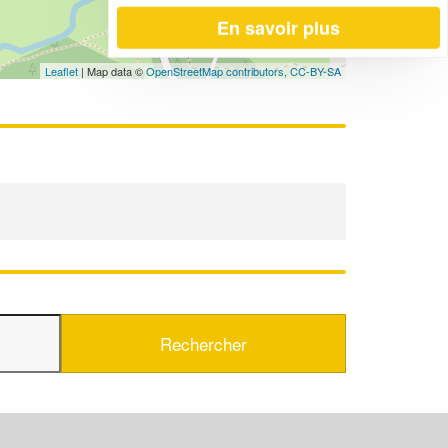
En savoir plus
Leaflet
| Map data ©
OpenStreetMap contributors,
CC-BY-SA