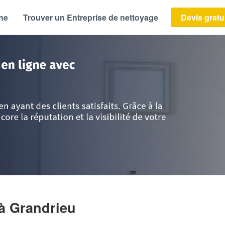
ène
Trouver un Entreprise de nettoyage
Devis gratu
Roussillon
>
Lozère
>
Grandrieu
>
Société BRUNEL KARINE
à Grandrieu