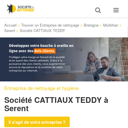
Toggle
Toggle
search
navigat
Accueil
>
Trouver un Entreprise de nettoyage
>
Bretagne
>
Morbihan
>
Serent
>
Société CATTIAUX TEDDY
Entreprise de nettoyage et hygiène
Société CATTIAUX TEDDY
à
Serent
Il s'agit de votre entreprise ?