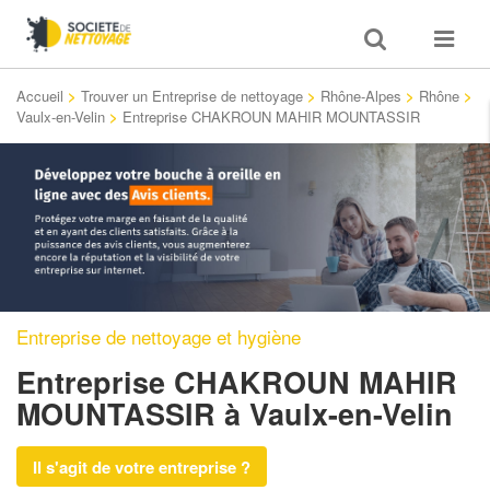
Toggle
Toggle
search
navigat
Accueil
>
Trouver un Entreprise de nettoyage
>
Rhône-Alpes
>
Rhône
>
Vaulx-en-Velin
>
Entreprise CHAKROUN MAHIR MOUNTASSIR
Entreprise de nettoyage et hygiène
Entreprise CHAKROUN MAHIR
MOUNTASSIR
à Vaulx-en-Velin
Il s'agit de votre entreprise ?