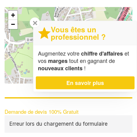
+
✕
−
Vous êtes un
professionnel ?
Augmentez votre
et
chiffre d'affaires
vos
tout en gagnant de
marges
!
nouveaux clients
Leaflet
| Map data ©
OpenStreetMap contributors,
CC-BY-SA
En savoir plus
Demande de devis 100% Gratuit
Erreur lors du chargement du formulaire