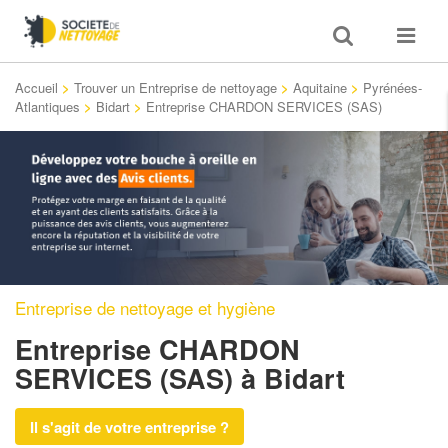
Toggle
Toggle
search
navigat
Accueil
>
Trouver un Entreprise de nettoyage
>
Aquitaine
>
Pyrénées-
Atlantiques
>
Bidart
>
Entreprise CHARDON SERVICES (SAS)
Entreprise de nettoyage et hygiène
Entreprise CHARDON
SERVICES (SAS)
à Bidart
Il s'agit de votre entreprise ?