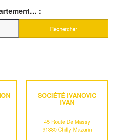
partement… :
HON
SOCIÉTÉ IVANOVIC
IVAN
✕
Vous êtes un
professionnel ?
45 Route De Massy
n
91380 Chilly-Mazarin
Augmentez votre
et
chiffre d'affaires