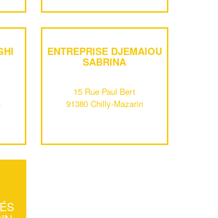
vos
tout en gagnant de
marges
!
nouveaux clients
En savoir plus
GHI
ENTREPRISE DJEMAIOU
SABRINA
15 Rue Paul Bert
n
91380 Chilly-Mazarin
TÉS