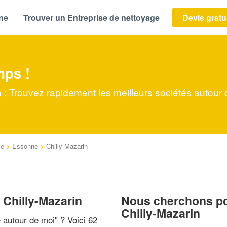
ène
Trouver un Entreprise de nettoyage
Devis gratu
mps !
 : Trouvez rapidement les meilleurs sociétés autour
ce
>
Essonne
>
Chilly-Mazarin
 Chilly-Mazarin
Nous cherchons pou
Chilly-Mazarin
e autour de moi
" ? Voici 62