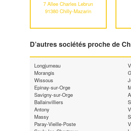
7 Allee Charles Lebrun
91380 Chilly-Mazarin
D’autres sociétés proche de Ch
Longjumeau
V
Morangis
G
Wissous
J
Epinay-sur-Orge
M
Savigny-sur-Orge
A
Ballainvilliers
S
Antony
V
Massy
S
Paray-Vieille-Poste
V