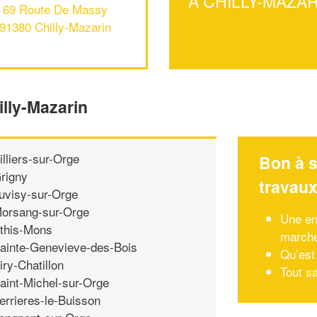
À CHILLY-MAZA
69 Route De Massy
91380 Chilly-Mazarin
illy-Mazarin
illiers-sur-Orge
Bon à s
rigny
travau
uvisy-sur-Orge
orsang-sur-Orge
Une en
this-Mons
march
ainte-Genevieve-des-Bois
Qu’est 
iry-Chatillon
Tout s
aint-Michel-sur-Orge
errieres-le-Buisson