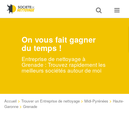
Toggle
Toggle
search
navigat
On vous fait gagner
du temps !
Entreprise de nettoyage à
Grenade : Trouvez rapidement les
meilleurs sociétés autour de moi
Accueil
>
Trouver un Entreprise de nettoyage
>
Midi-Pyrénées
>
Haute-
Garonne
>
Grenade