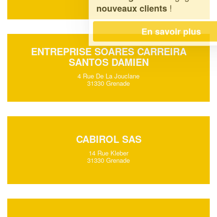
!
nouveaux clients
En savoir plus
ENTREPRISE SOARES CARREIRA
SANTOS DAMIEN
4 Rue De La Jouclane
31330 Grenade
CABIROL SAS
14 Rue Kleber
31330 Grenade