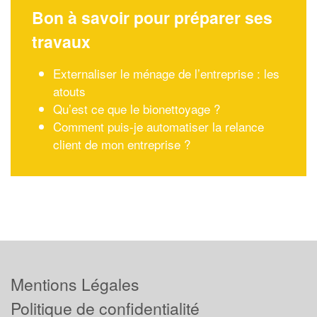
Bon à savoir pour préparer ses
travaux
Externaliser le ménage de l’entreprise : les
atouts
Qu’est ce que le bionettoyage ?
Comment puis-je automatiser la relance
client de mon entreprise ?
Mentions Légales
Politique de confidentialité