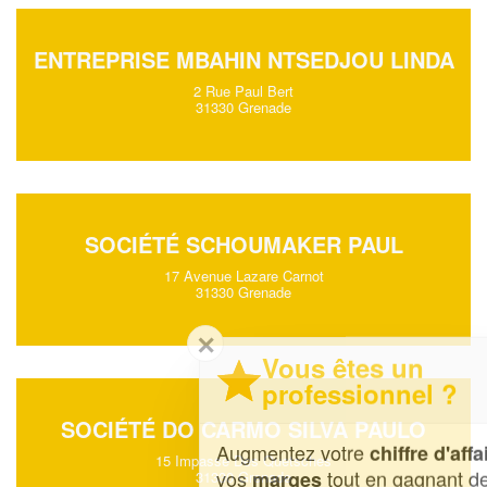
ENTREPRISE MBAHIN NTSEDJOU LINDA
2 Rue Paul Bert
31330 Grenade
SOCIÉTÉ SCHOUMAKER PAUL
17 Avenue Lazare Carnot
31330 Grenade
✕
Vous êtes un
professionnel ?
SOCIÉTÉ DO CARMO SILVA PAULO
Augmentez votre
et
chiffre d'affaires
15 Impasse Des Quetsches
vos
tout en gagnant de
marges
31330 Grenade