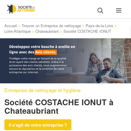
Toggle
Toggle
search
navigat
Accueil
>
Trouver un Entreprise de nettoyage
>
Pays-de-la-Loire
>
Loire-Atlantique
>
Chateaubriant
>
Société COSTACHE IONUT
Entreprise de nettoyage et hygiène
Société COSTACHE IONUT
à
Chateaubriant
Il s'agit de votre entreprise ?