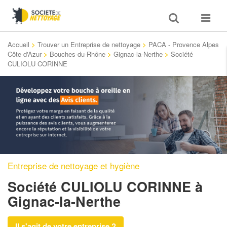
Toggle
Toggle
search
navigat
Accueil
>
Trouver un Entreprise de nettoyage
>
PACA - Provence Alpes
Côte d'Azur
>
Bouches-du-Rhône
>
Gignac-la-Nerthe
>
Société
CULIOLU CORINNE
Entreprise de nettoyage et hygiène
Société CULIOLU CORINNE
à
Gignac-la-Nerthe
Il s'agit de votre entreprise ?