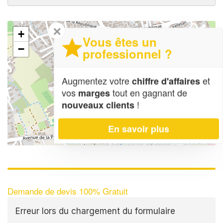
✕
+
Vous êtes un
−
professionnel ?
Augmentez votre
et
chiffre d'affaires
vos
tout en gagnant de
marges
!
nouveaux clients
En savoir plus
Leaflet
| Map data ©
OpenStreetMap contributors,
CC-BY-SA
Demande de devis 100% Gratuit
Erreur lors du chargement du formulaire