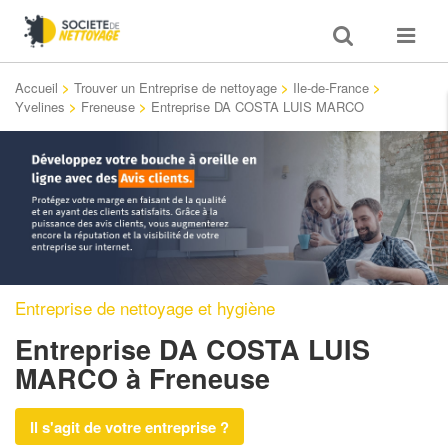
Toggle
Toggle
search
navigat
Accueil
>
Trouver un Entreprise de nettoyage
>
Ile-de-France
>
Yvelines
>
Freneuse
>
Entreprise DA COSTA LUIS MARCO
Entreprise de nettoyage et hygiène
Entreprise DA COSTA LUIS
MARCO
à Freneuse
Il s'agit de votre entreprise ?