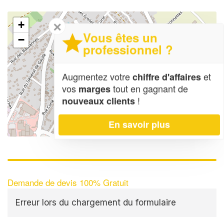
+
✕
Vous êtes un
−
professionnel ?
Augmentez votre
et
chiffre d'affaires
vos
tout en gagnant de
marges
!
nouveaux clients
En savoir plus
Leaflet
| Map data ©
OpenStreetMap contributors,
CC-BY-SA
Demande de devis 100% Gratuit
Erreur lors du chargement du formulaire