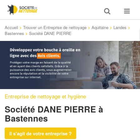
Toggle
Toggle
search
navigat
Accueil
>
Trouver un Entreprise de nettoyage
>
Aquitaine
>
Landes
>
Bastennes
>
Société DANE PIERRE
Entreprise de nettoyage et hygiène
Société DANE PIERRE
à
Bastennes
Il s'agit de votre entreprise ?