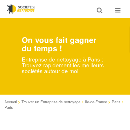
Toggle
Toggle
search
navigat
On vous fait gagner
du temps !
Entreprise de nettoyage à Paris :
Trouvez rapidement les meilleurs
sociétés autour de moi
Accueil
>
Trouver un Entreprise de nettoyage
>
Ile-de-France
>
Paris
>
Paris