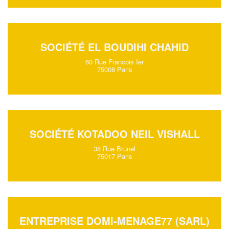
SOCIÉTÉ EL BOUDIHI CHAHID
60 Rue Francois Ier
75008 Paris
SOCIÉTÉ KOTADOO NEIL VISHALL
38 Rue Brunel
75017 Paris
ENTREPRISE DOMI-MENAGE77 (SARL)