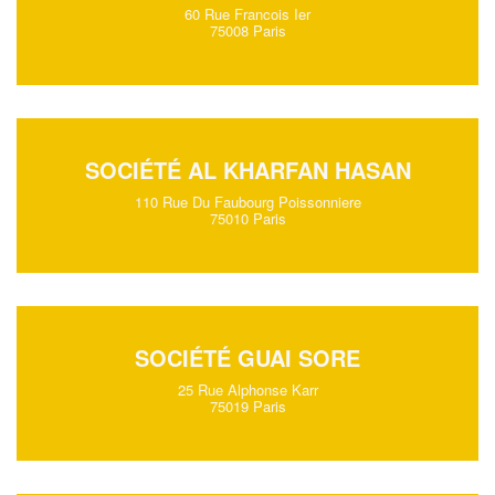
60 Rue Francois Ier
75008 Paris
SOCIÉTÉ AL KHARFAN HASAN
110 Rue Du Faubourg Poissonniere
75010 Paris
SOCIÉTÉ GUAI SORE
25 Rue Alphonse Karr
75019 Paris