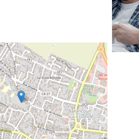
✕
Vous êtes un
professionnel ?
Augmentez votre
e
chiffre d'affaires
vos
tout en gagnant de
marges
!
nouveaux clients