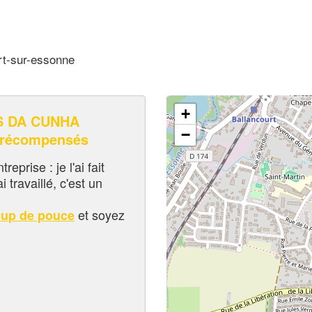
rt-sur-essonne
+
S DA CUNHA
−
 récompensés
eprise : je l'ai fait
i travaillé, c'est un
et soyez
oup de pouce