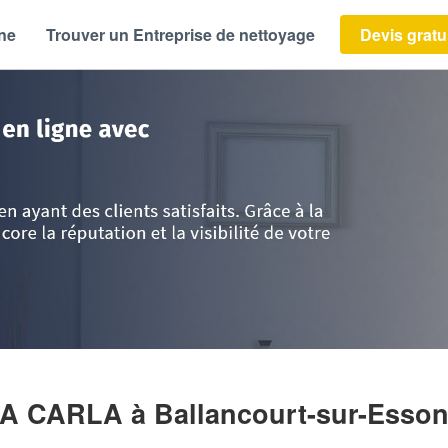
ène
Trouver un Entreprise de nettoyage
Devis gratu
ce
>
Essonne
>
Ballancourt-sur-Essonne
>
Entreprise DIAS DA CUNHA CAR
NHA CARLA
à Ballancourt-sur-Esso