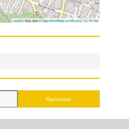
En savoir plus
Leaflet
| Map data ©
OpenStreetMap contributors,
CC-BY-SA