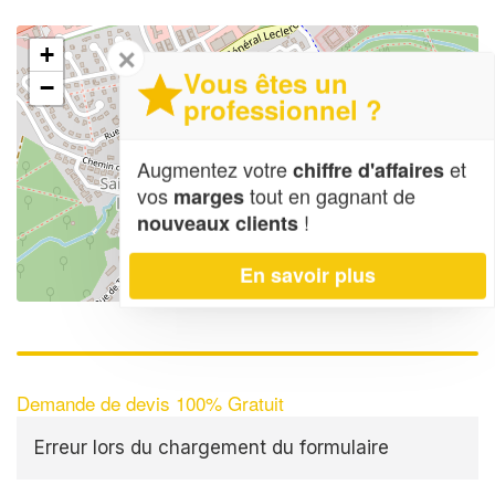
+
✕
Vous êtes un
−
professionnel ?
Augmentez votre
et
chiffre d'affaires
vos
tout en gagnant de
marges
!
nouveaux clients
En savoir plus
Leaflet
| Map data ©
OpenStreetMap contributors,
CC-BY-SA
Demande de devis 100% Gratuit
Erreur lors du chargement du formulaire