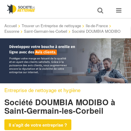
Toggle
Toggle
search
navigat
Accueil
>
Trouver un Entreprise de nettoyage
>
Ile-de-France
>
Essonne
>
Saint-Germain-les-Corbeil
>
Société DOUMBIA MODIBO
Entreprise de nettoyage et hygiène
Société DOUMBIA MODIBO
à
Saint-Germain-les-Corbeil
Il s'agit de votre entreprise ?