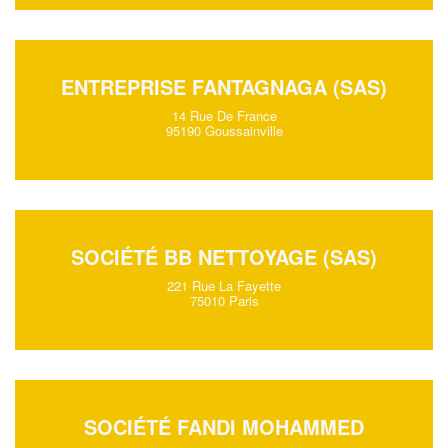
ENTREPRISE FANTAGNAGA (SAS)
14 Rue De France
95190 Goussainville
SOCIÉTÉ BB NETTOYAGE (SAS)
221 Rue La Fayette
75010 Paris
SOCIÉTÉ FANDI MOHAMMED