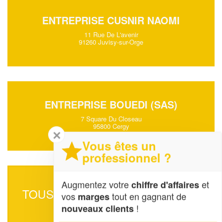
ENTREPRISE CUSNIR NAOMI
11 Rue De L'avenir
91260 Juvisy-sur-Orge
ENTREPRISE BOUEDI (SAS)
7 Square Du Closeau
95800 Cergy
✕
Vous êtes un
professionnel ?
Augmentez votre
et
chiffre d'affaires
TOUS LES SOCIÉTÉS DE ILE-DE-
vos
tout en gagnant de
marges
FRANCE
!
nouveaux clients