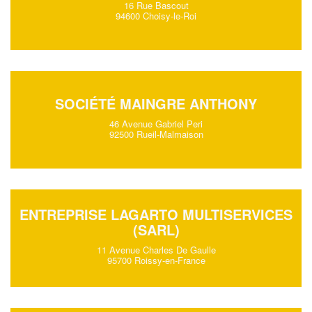
16 Rue Bascout
94600 Choisy-le-Roi
SOCIÉTÉ MAINGRE ANTHONY
46 Avenue Gabriel Peri
92500 Rueil-Malmaison
ENTREPRISE LAGARTO MULTISERVICES
(SARL)
11 Avenue Charles De Gaulle
95700 Roissy-en-France