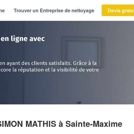
ène
Trouver un Entreprise de nettoyage
Devis gratu
vence Alpes Côte d'Azur
>
Var
>
Sainte-Maxime
>
Entreprise FAUCONNIE
-SIMON MATHIS
à Sainte-Maxime