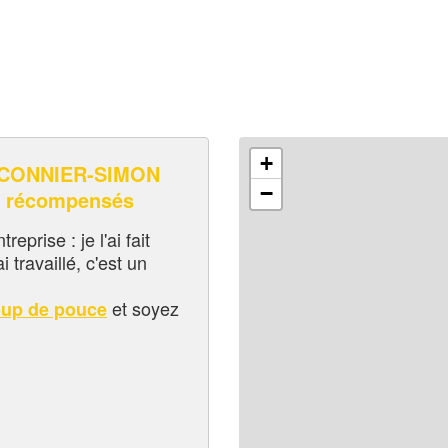
+
CONNIER-SIMON
−
n récompensés
eprise : je l'ai fait
i travaillé, c'est un
et soyez
oup de pouce