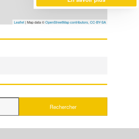
Leaflet
| Map data ©
OpenStreetMap contributors,
CC-BY-SA