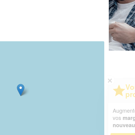
✕
Vous êtes un
professionnel ?
Augmentez votre
et
chiffre d'affaires
vos
tout en gagnant de
marges
!
nouveaux clients