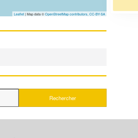
En savoir plus
Leaflet
| Map data ©
OpenStreetMap contributors,
CC-BY-SA