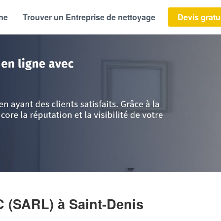
ène
Trouver un Entreprise de nettoyage
Devis gratu
>
La Réunion
>
Saint-Denis
>
Entreprise FLO NET IMPEC (SARL)
C (SARL)
à Saint-Denis