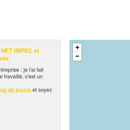
+
NET IMPEC et
−
sés
eprise : je l'ai fait
i travaillé, c'est un
et soyez
oup de pouce