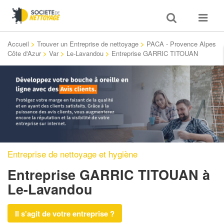
Toggle
Toggle
search
navigat
Accueil
>
Trouver un Entreprise de nettoyage
>
PACA - Provence Alpes
Côte d'Azur
>
Var
>
Le-Lavandou
>
Entreprise GARRIC TITOUAN
Entreprise de nettoyage et hygiène
Entreprise GARRIC TITOUAN
à
Le-Lavandou
Il s'agit de votre entreprise ?