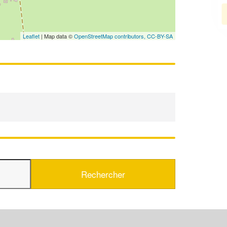
En savoir plus
Leaflet
| Map data ©
OpenStreetMap contributors,
CC-BY-SA