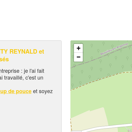
+
TY REYNALD et
−
sés
eprise : je l'ai fait
i travaillé, c'est un
et soyez
oup de pouce