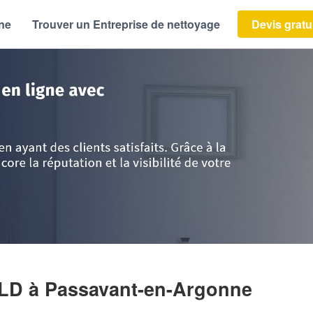
ène
Trouver un Entreprise de nettoyage
Devis gratu
-Ardenne
>
Marne
>
Passavant-en-Argonne
>
Entreprise GENTY REYNALD
ALD
à Passavant-en-Argonne