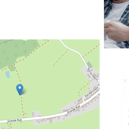
✕
Vous êtes un
professionnel ?
Augmentez votre
et
chiffre d'affaires
vos
tout en gagnant de
marges
!
nouveaux clients