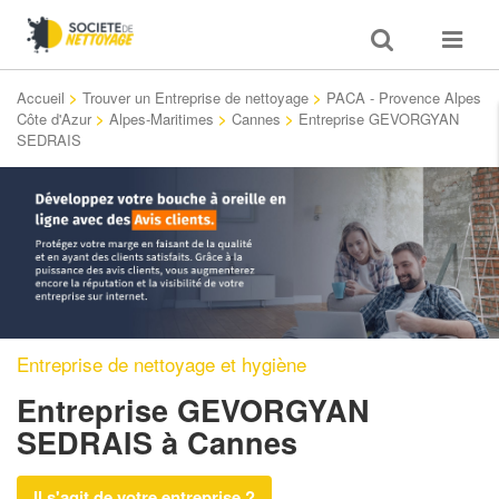
Toggle
Toggle
search
navigat
Accueil
>
Trouver un Entreprise de nettoyage
>
PACA - Provence Alpes
Côte d'Azur
>
Alpes-Maritimes
>
Cannes
>
Entreprise GEVORGYAN
SEDRAIS
Entreprise de nettoyage et hygiène
Entreprise GEVORGYAN
SEDRAIS
à Cannes
Il s'agit de votre entreprise ?