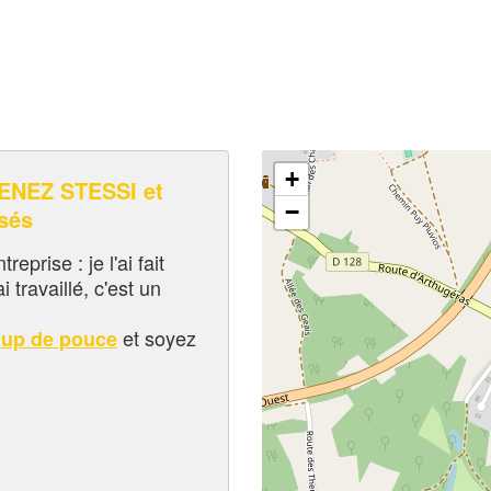
+
NEZ STESSI et
−
sés
eprise : je l'ai fait
i travaillé, c'est un
et soyez
oup de pouce