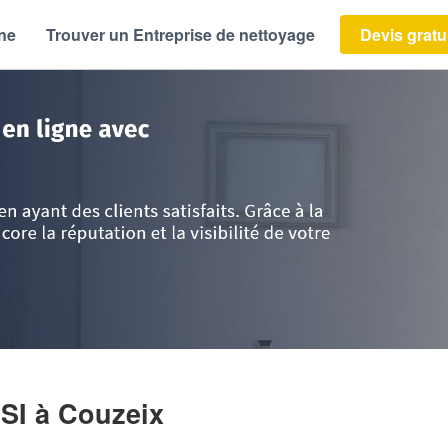
ène
Trouver un Entreprise de nettoyage
Devis gratu
Haute-Vienne
>
Couzeix
>
Entreprise GIMENEZ STESSI
SSI
à Couzeix