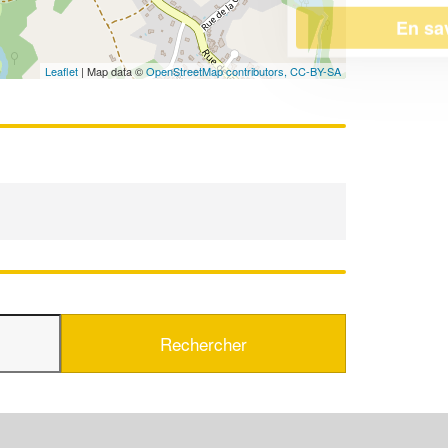
En savoir plus
Leaflet
| Map data ©
OpenStreetMap contributors,
CC-BY-SA