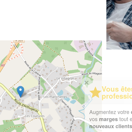
✕
Vous êtes un
professionnel ?
Augmentez votre
et
chiffre d'affaires
vos
tout en gagnant de
marges
!
nouveaux clients