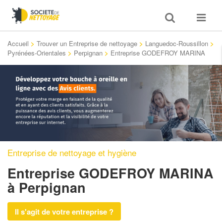
Toggle
Toggle
search
navigat
Accueil
>
Trouver un Entreprise de nettoyage
>
Languedoc-Roussillon
>
Pyrénées-Orientales
>
Perpignan
>
Entreprise GODEFROY MARINA
Entreprise de nettoyage et hygiène
Entreprise GODEFROY MARINA
à Perpignan
Il s'agit de votre entreprise ?