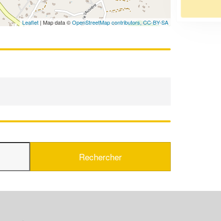
En savoir plus
Leaflet
| Map data ©
OpenStreetMap contributors,
CC-BY-SA