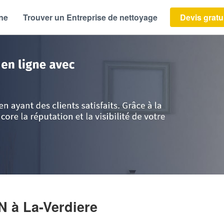
ène
Trouver un Entreprise de nettoyage
Devis gratu
vence Alpes Côte d'Azur
>
Var
>
La-Verdiere
>
Entreprise GOZET NATHAN
AN
à La-Verdiere