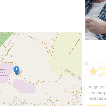
✕
Vous êtes un
professionnel ?
Augmentez votre
et
chiffre d'affaires
vos
tout en gagnant de
marges
!
nouveaux clients