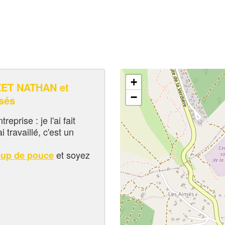
+
ET NATHAN et
−
sés
eprise : je l'ai fait
i travaillé, c'est un
et soyez
oup de pouce