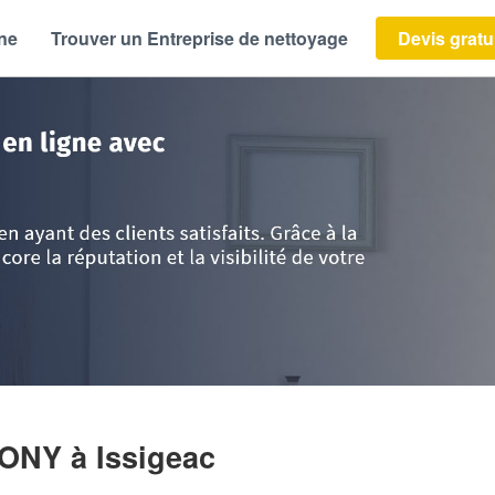
ène
Trouver un Entreprise de nettoyage
Devis gratu
>
Dordogne
>
Issigeac
>
Société HAMMOUDI ANTHONY
HONY
à Issigeac