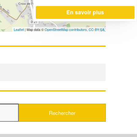
En savoir plus
Leaflet
| Map data ©
OpenStreetMap contributors,
CC-BY-SA