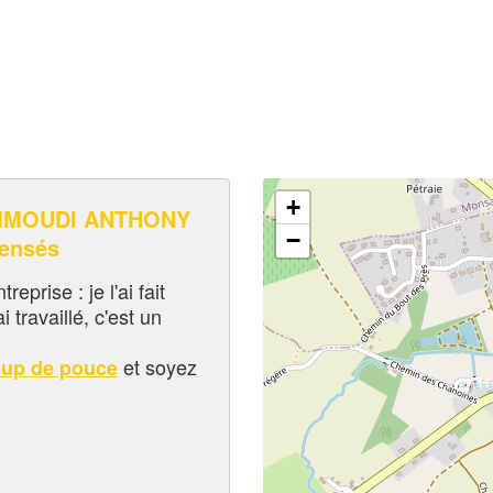
+
MMOUDI ANTHONY
−
pensés
eprise : je l'ai fait
i travaillé, c'est un
et soyez
oup de pouce