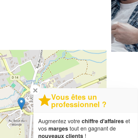
✕
Vous êtes un
professionnel ?
Augmentez votre
et
chiffre d'affaires
vos
tout en gagnant de
marges
!
nouveaux clients