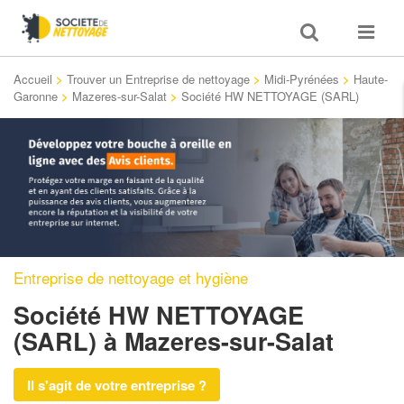
Toggle
Toggle
search
navigat
Accueil
>
Trouver un Entreprise de nettoyage
>
Midi-Pyrénées
>
Haute-
Garonne
>
Mazeres-sur-Salat
>
Société HW NETTOYAGE (SARL)
Entreprise de nettoyage et hygiène
Société HW NETTOYAGE
(SARL)
à Mazeres-sur-Salat
Il s'agit de votre entreprise ?