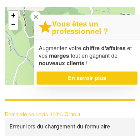
+
✕
Vous êtes un
−
professionnel ?
Augmentez votre
et
chiffre d'affaires
vos
tout en gagnant de
marges
!
nouveaux clients
En savoir plus
Leaflet
| Map data ©
OpenStreetMap contributors,
CC-BY-SA
Demande de devis 100% Gratuit
Erreur lors du chargement du formulaire