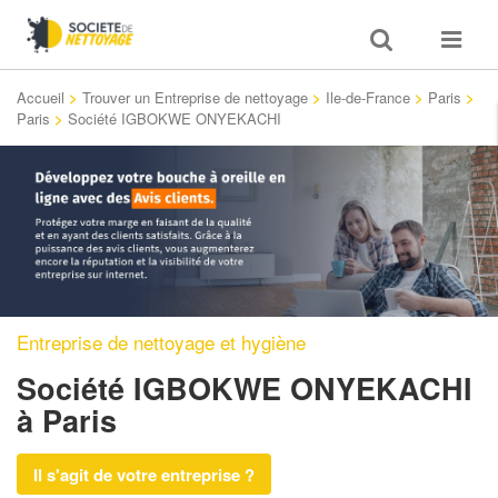
Toggle
Toggle
search
navigat
Accueil
>
Trouver un Entreprise de nettoyage
>
Ile-de-France
>
Paris
>
Paris
>
Société IGBOKWE ONYEKACHI
Entreprise de nettoyage et hygiène
Société IGBOKWE ONYEKACHI
à Paris
Il s'agit de votre entreprise ?