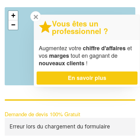
+
✕
Vous êtes un
−
professionnel ?
Augmentez votre
et
chiffre d'affaires
vos
tout en gagnant de
marges
!
nouveaux clients
En savoir plus
Leaflet
| Map data ©
OpenStreetMap contributors,
CC-BY-SA
Demande de devis 100% Gratuit
Erreur lors du chargement du formulaire