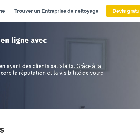
ène
Trouver un Entreprise de nettoyage
Devis gratu
ce
>
Paris
>
Paris
>
Société KEITA AMIE
is