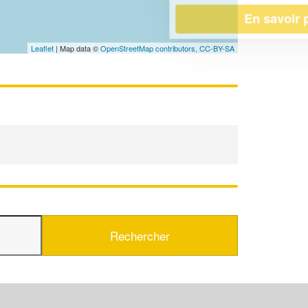
En savoir plus
Leaflet
| Map data ©
OpenStreetMap contributors,
CC-BY-SA