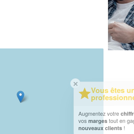
✕
Vous êtes un
professionnel ?
Augmentez votre
et
chiffre d'affaires
vos
tout en gagnant de
marges
!
nouveaux clients