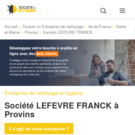
Toggle
Toggle
search
navigat
Accueil
>
Trouver un Entreprise de nettoyage
>
Ile-de-France
>
Seine-
et-Marne
>
Provins
>
Société LEFEVRE FRANCK
Entreprise de nettoyage et hygiène
Société LEFEVRE FRANCK
à
Provins
Il s'agit de votre entreprise ?