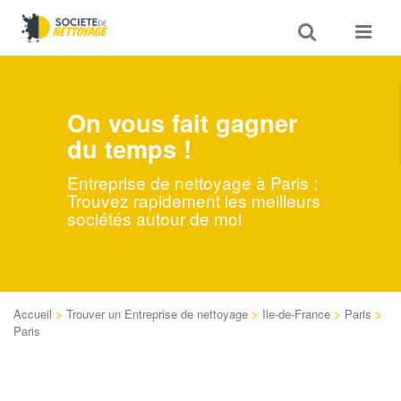
Toggle
Toggle
search
navigat
On vous fait gagner
du temps !
Entreprise de nettoyage à Paris :
Trouvez rapidement les meilleurs
sociétés autour de moi
Accueil
>
Trouver un Entreprise de nettoyage
>
Ile-de-France
>
Paris
>
Paris