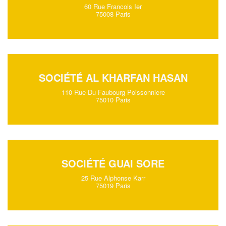
60 Rue Francois Ier
75008 Paris
SOCIÉTÉ AL KHARFAN HASAN
110 Rue Du Faubourg Poissonniere
75010 Paris
SOCIÉTÉ GUAI SORE
25 Rue Alphonse Karr
75019 Paris