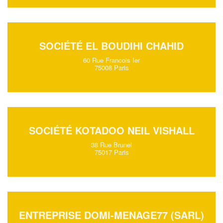
SOCIÉTÉ EL BOUDIHI CHAHID
60 Rue Francois Ier
75008 Paris
SOCIÉTÉ KOTADOO NEIL VISHALL
38 Rue Brunel
75017 Paris
ENTREPRISE DOMI-MENAGE77 (SARL)