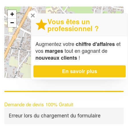
+
✕
Vous êtes un
−
professionnel ?
Augmentez votre
et
chiffre d'affaires
vos
tout en gagnant de
marges
!
nouveaux clients
En savoir plus
Leaflet
| Map data ©
OpenStreetMap contributors,
CC-BY-SA
Demande de devis 100% Gratuit
Erreur lors du chargement du formulaire