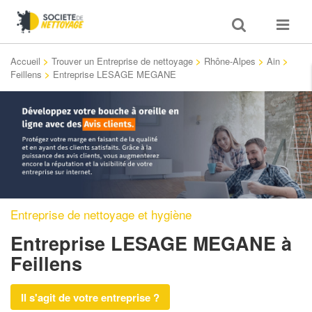
Toggle
Toggle
search
navigat
Accueil
>
Trouver un Entreprise de nettoyage
>
Rhône-Alpes
>
Ain
>
Feillens
>
Entreprise LESAGE MEGANE
Entreprise de nettoyage et hygiène
Entreprise LESAGE MEGANE
à
Feillens
Il s'agit de votre entreprise ?